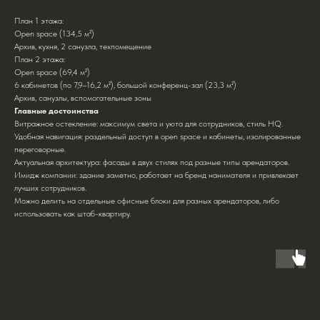
План 1 этажа:
Open space (134,5 м²)
Архив, кухня, 2 санузла, техпомещение
План 2 этажа:
Open space (69,4 м²)
6 кабинетов (по 7,9–16,2 м²), большой конференц-зал (23,3 м²)
Архив, санузлы, вспомогательные зоны
Главные достоинства
Витражное остекление: максимум света и уюта для сотрудников, стиль HQ.
Удобная навигация: раздельный доступ в open space и кабинеты, изолированные
переговорные.
Актуальная архитектура: фасады в двух стилях под разные типы арендаторов.
Имидж компании: здание заметно, работает на бренд нанимателя и привлекает
лучших сотрудников.
Можно делить на отдельные офисные блоки для разных арендаторов, либо
использовать как штаб-квартиру.