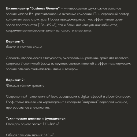
Бизнес-центр “Business Genera”
— универсальное двухэтажное офисное
здание класса В+, рассчитанное на активные компании, IT- и сервисный сектор,
консалтинговые структуры. Проект предусматривает как эффективные open-
space пространства (134–69 м²), так и блоки индивидуальных кабинетов,
современные конференц-залы и вспомогательные зоны.
Вариант 1:
Фасад в светлом камне
Лёгкость, классическая статусность, эксклюзивный premium-драйв для делового
квартала. Лаконичный фасад из крупных светлых панелей с эффектным каркасом:
здание отлично считывается и днём, и вечером.
Вариант 2:
Фасад в тёмном графите
Современный технологичный look, ассоциации с digital-сферой и urban-бизнесом.
Графитовые панели или керамогранит в колорите “антрацит” передают мощное,
прогрессивное впечатление.
Технические данные и функционал
Площадь одного этажа: 171–168 м²
Общая площадь здания: 340 м²