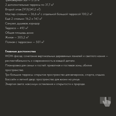
Тренажерный зал — 27,8 м²
2 дополнительные террасы по 31,7 м²
Второй этаж (91,9/241,2 м²):
Мастер-спальня — 36,6 м² с отдельной большой террасой 100,2 м²
Ещё 2 спальни: 16,2 и 14,1 м²
Санузел, душевая, коридор
Терраса — 49,1 м²
Общая площадь дома:
Жилая — 305,2 м²
Полная с террасами — 501 м²
Главные достоинства
WOW-фасад: сочетание вертикальных деревянных ламелей и светлого камня —
респектабельность и современность в каждой детали.
Планировка для семьи и гостей: приватная и гостевая зоны, обилие
пространства.
Три большие террасы: открытое пространcтво для вечеринок, спорта, отдыха.
Бассейн и летний двор: пространство для жизни на улице.
Энергия света: максимум остекления и открытости к природе.