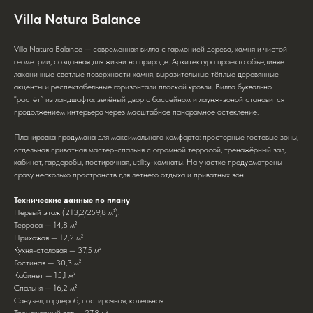
Villa Natura Balance
Villa Natura Balance — современная вилла с гармонией дерева, камня и чистой
геометрии, созданная для жизни на природе. Архитектура проекта объединяет
лаконичные светлые поверхности камня, выразительные тёплые деревянные
акценты и респектабельные горизонтали плоской кровли. Вилла буквально
“растёт” из ландшафта: зелёный двор с бассейном и лаунж-зоной становится
продолжением интерьера через масштабное панорамное остекление.
Планировка продумана для максимального комфорта: просторные гостевые зоны,
отдельная приватная мастер-спальня с огромной террасой, тренажёрный зал,
кабинет, гардеробы, постирочная, utility-комнаты. На участке предусмотрены
сразу несколько пространств для летнего отдыха и приватных зон.
Технические данные по плану
Первый этаж (213,2/259,8 м²):
Терраса — 14,8 м²
Прихожая — 12,2 м²
Кухня-столовая — 37,5 м²
Гостиная — 30,3 м²
Кабинет — 15,1 м²
Спальня — 16,2 м²
Санузел, гардероб, постирочная, котельная