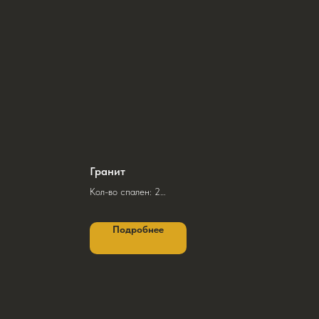
Гранит
Кол-во спален: 2
²
Общая площадь 1 этажа: 92,5 м² + терраса
72,0 м²
Подробнее