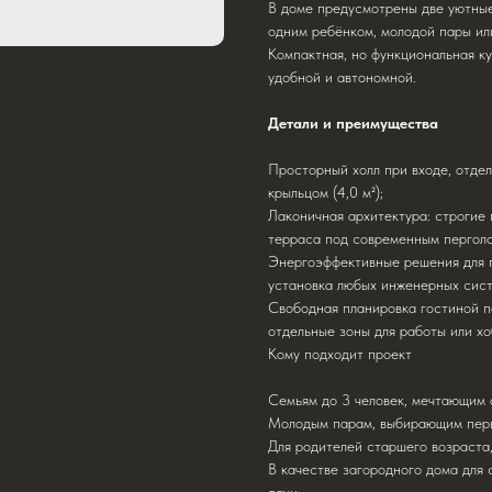
В доме предусмотрены две уютные
одним ребёнком, молодой пары или
Компактная, но функциональная ку
удобной и автономной.
Детали и преимущества
Просторный холл при входе, отдел
крыльцом (4,0 м²);
Лаконичная архитектура: строгие 
терраса под современным перголо
Энергоэффективные решения для п
установка любых инженерных сист
Свободная планировка гостиной п
отдельные зоны для работы или хо
Кому подходит проект
Семьям до 3 человек, мечтающим 
Молодым парам, выбирающим перв
Для родителей старшего возраста
В качестве загородного дома для 