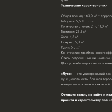
дачи;
Технические характеристики
Общая площадь: 63,0 м² + терраса
Габариты: 9,5 × 11,8 м
Количество спален: 2 по 11,0 м²
Гостиная: 25,5 м²
Холл: 4,5 м²
Санузел: 5,0 м²
Кухня: 6,0 м²
Конструктив: газоблок, энергоэфф
Стиль: современный минимализм, 
Фасад: комбинация светлого камн
«Яуза»
— это универсальный дом д
функциональность. Большая терра
материалы — в этом проекте всё 
Оставьте заявку на сайте и п
проекта и строительству под к