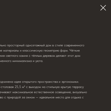
льно просторный одноэтажный дом в стиле современного
ые материалы и классическую геометрию форм. Чёткие
ния светлого камня с тёплым деревом делают этот дом
менного минимализма и уюта.
одчинена идее открытого пространства и эргономики.
столовая 25,5 м² с выходом на стильную крытую террасу
печивают максимальное естественное освещение, визуально
во с природой за окном — идеальное место для отдыха с