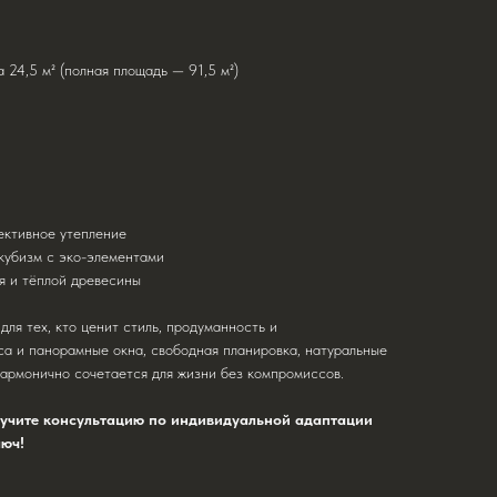
 24,5 м² (полная площадь — 91,5 м²)
ективное утепление
кубизм с эко-элементами
я и тёплой древесины
ля тех, кто ценит стиль, продуманность и
са и панорамные окна, свободная планировка, натуральные
гармонично сочетается для жизни без компромиссов.
олучите консультацию по индивидуальной адаптации
люч!