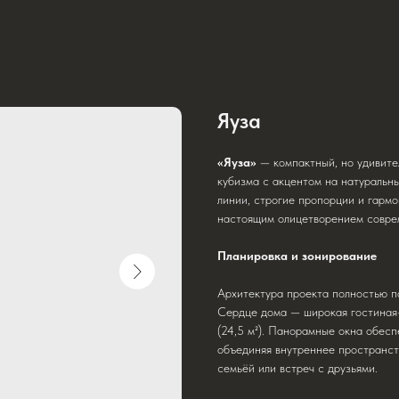
Яуза
«Яуза»
— компактный, но удивите
кубизма с акцентом на натуральн
линии, строгие пропорции и гармо
настоящим олицетворением совре
Планировка и зонирование
Архитектура проекта полностью п
Сердце дома — широкая гостиная-
(24,5 м²). Панорамные окна обес
объединяя внутреннее пространст
семьёй или встреч с друзьями.