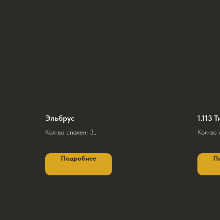
Эльбрус
1.113 
Кол-во спален: 3
Кол-во 
Общая площадь 1 этажа: 65,6 м² (без учета
Общая п
террасы)
Подробнее
П