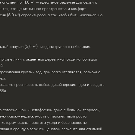
 спальни по 11,0 м² — идеальное решение для семьи с
 тех, кто ценит личное пространство и комфорт.
хня (6,0 м²) спроектирована так, чтобы быть максимально
ьный санузел (5,0 м²), входная группа с небольшим
прямые линии, акцентная деревянная отделка, большая
й;
роживания круглый год: дом легко утепляется, возможна
ем;
озволяет реализовать любые дизайнерские идеи и создать
бби.
о современном и непафосном доме с большой террасой;
ую «свою» недвижимость с перспективой роста;
, которым важны простота ухода и безопасность;
сдачи в аренду в верхнем ценовом сегменте или стильной