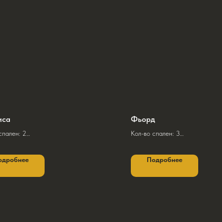
Тиса
Фьорд
спален: 2
Кол-во спален: 3
лощадь: 56,5 м² + терраса 26,5 м²
Общая площадь этажа: 279,5 м
одробнее
Подробнее