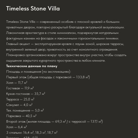
Timeless Stone Villa
Timeless Stone Villa — современный особняк с плоской кровлей и большим
приватным двором, повторно раскрытый благодаря актуальной визуализации.
Лаконичная архитектура в стиле минимализм, подчеркнутая натуральным
фактурным камнем на фасадах и лаконичными горизонтальными линиями.
Главный акцент — эксплуатируемая кровля с лаунж-зоной, широкие террасы,
внутренний зеленый двор, приватность за счет монолитного ограждения.
Планировка организована вокруг пространства внутри участка, чтобы создать
ощущение закрытого курортного пространства в любом климате.
Технические данные по плану
Площадь и помещения (по экспликациям):
Первый этаж (общая площадь с парковкой — 133,8 м²)
Холл — 11,7 м²
Гостевая — 11,9 м²
Кухня-гостиная — 35,7 м²
Терраса — 25,0 м²
Санузел — 4,0 м²
Тех. помещение — 5,0 м²
Парковка — 40,5 м²
Второй этаж (жилая площадь — 69,3 м² / с террасой — 137,1 м²)
Холл — 6,4 м²
3 спальни: 16,4 м², 18,3 м², 18,7 м²